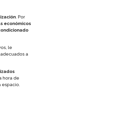
tización
. Por
ás económicos
condicionado
os, le
 adecuados a
lizados
a hora de
a espacio.